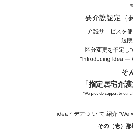
o
o
要介護認定（
k
「介護サービスを使
「退院
「区分変更を予定し
“Introducing Idea —
そ
「指定居宅介護
“We provide support to our c
ideaイデアつ い て 紹介 “We would l
その（壱）那