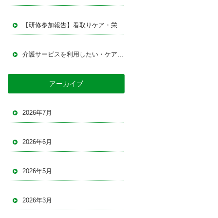
【研修参加報告】看取りケア・栄養改善・接遇について学びました｜定期巡回ステーションいのり研修発表会
介護サービスを利用したい・ケアマネジャーを探している方へ｜退院支援・施設相談・介護サービス利用なら「指定居宅介護支援事業所イデア」
アーカイブ
2026年7月
2026年6月
2026年5月
2026年3月