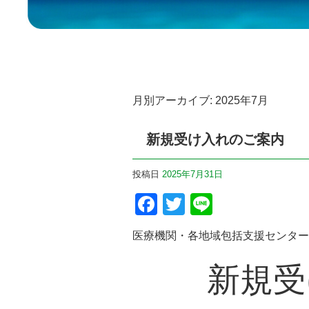
月別アーカイブ:
2025年7月
新規受け入れのご案内
投稿日
2025年7月31日
F
T
Li
a
wi
n
医療機関・各地域包括支援センター
c
tt
e
e
er
新規受
b