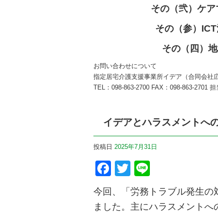
その（弐）ケア
その（参）IC
その（四）地
お問い合わせについて
指定居宅介護支援事業所イデア（合同会社広至）〒9
TEL：098‑863‑2700 FAX：098‑863‑2
イデアとハラスメントへ
投稿日
2025年7月31日
F
T
Li
a
wi
n
今回、「労務トラブル発生の
c
tt
e
ました。主にハラスメントへ
e
er