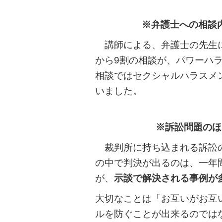
b
※弁護士への相談
o
o
講師による、弁護士の先生に
k
から9割の相談が、パワーハ
相談ではセクシャルハラスメ
いました。
※訴訟問題のほ
裁判所に持ち込まれる訴訟の
の中で判決が出るのは、一年
が、
示談で解決される事例が
大切なことは「お互いがお互
ルを防ぐことが出来るのでは