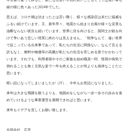
年を振り返ってみると、新たな出会いや別れ良いこともそうでは無い事も
ok
r
綾の様に色々あった2024年でした。
思えば、コロナ禍は治まったとは言い難く、様々な感染症は未だに猛威を
ふるい続けています。又、新年早々、地震から始まり台風や様々な災害も
油断ならない状況も続いています。世界に目を向けると、国同士が銃を向
けて争いあう悲しい現実に終わりは見えません。「戦争なんて、遠い世界
で起こっている出来事であって、私たちの生活に関係ない」なんて言える
訳もなく、燃料や物価等の高騰が私たちの生活を苦しめる形でかかわって
います。それでも、利用者様やそのご家族を始め職員一同、怪我や病気で
倒れることも無く元気な姿で一年を終えることが何よりも僥倖なことだと
思います。
暗い話になってしまいましたが（汗）、今年もお世話になりました。
来年は大きな飛躍を願うよりも、地固めをしながら一歩一歩その歩みを進
めていけるような事業運営を展開できればと思います。
来年もイデアを宜しくお願い致します。
合同会社 広至