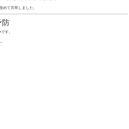
を改めて共有しました。
予防
い
です。
ん。