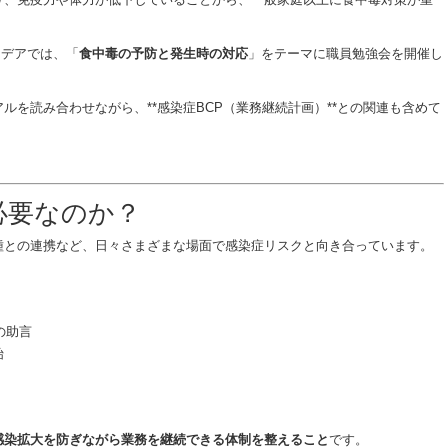
イデアでは、「
食中毒の予防と発生時の対応
」をテーマに職員勉強会を開催し
ルを読み合わせながら、**感染症BCP（業務継続計画）**との関連も含めて
必要なのか？
種との連携など、日々さまざまな場面で感染症リスクと向き合っています。
の助言
始
感染拡大を防ぎながら業務を継続できる体制を整えること
です。