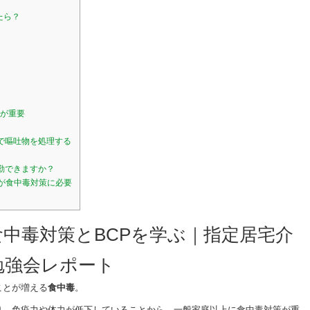
たら？
が重要
宅で嘔吐物を処理する
出勤できますか？
）が食中毒対策に必要
中毒対策とBCPを学ぶ｜指定居宅介
勉強会レポート
ことが増える
食中毒
。
り、免疫力や体力が低下していることから、一般家庭以上に食中毒対策が重