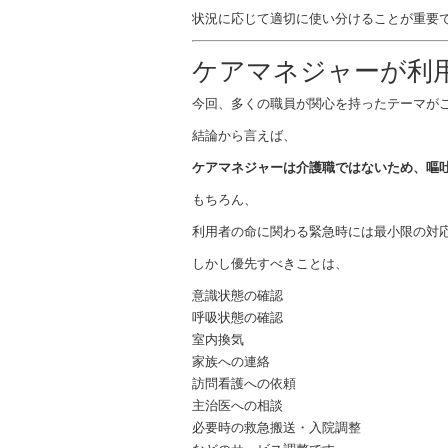
状況に応じて適切に使い分けることが重要
ケアマネジャーが利
今回、多くの職員が関心を持ったテーマが
結論から言えば、
ケアマネジャーは介護職ではないため、嘔
もちろん、
利用者の命に関わる緊急時には最小限の対
しかし優先すべきことは、
意識状態の確認
呼吸状態の確認
室内換気
家族への連絡
訪問看護への依頼
主治医への相談
必要時の救急搬送・入院調整