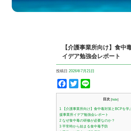
【介護事業所向け】食中毒
イデア勉強会レポート
投稿日
2026年7月21日
F
T
Li
a
wi
n
c
tt
e
目次
[
hide
]
e
er
1
【介護事業所向け】食中毒対策とBCPを学
援事業所イデア勉強会レポート
b
2
なぜ食中毒の研修が必要なのか？
3
平常時から始まる食中毒予防
o