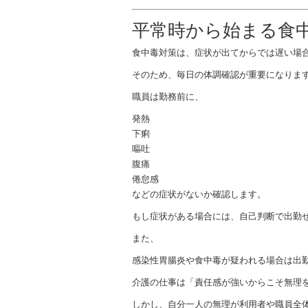
平常時から始まる食
食中毒対策は、症状が出てからでは遅い場
そのため、毎日の体調確認が重要になりま
職員は勤務前に、
発熱
下痢
嘔吐
腹痛
倦怠感
などの症状がないか確認します。
もし症状がある場合には、自己判断で出勤
また、
感染性胃腸炎や食中毒が疑われる場合は出
介護の仕事は「責任感が強いからこそ無理
しかし、自分一人の無理が利用者や職員全