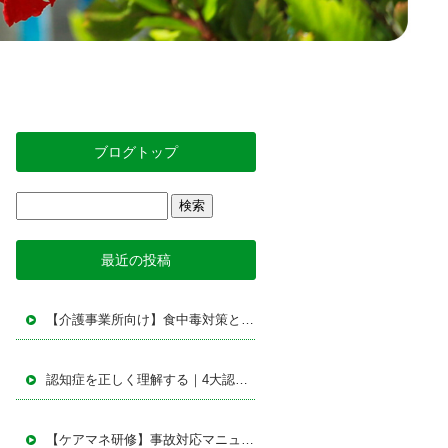
ブログトップ
最近の投稿
【介護事業所向け】食中毒対策とBCPを学ぶ｜指定居宅介護支援事業所イデア勉強会レポート
認知症を正しく理解する｜4大認知症の特徴とケアの基本をわかりやすく解説【研修内容まとめ】
【ケアマネ研修】事故対応マニュアル勉強会を実施｜事故予防から再発防止までを再確認