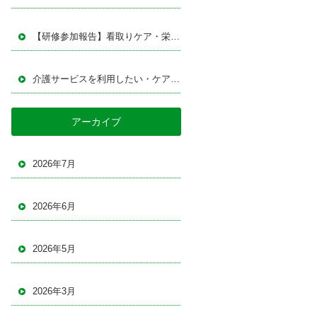
【研修参加報告】看取りケア・栄養改善・接遇について学びました｜定期巡回ステーションいのり研修発表会
介護サービスを利用したい・ケアマネジャーを探している方へ｜退院支援・施設相談・介護サービス利用なら「指定居宅介護支援事業所イデア」
アーカイブ
2026年7月
2026年6月
2026年5月
2026年3月