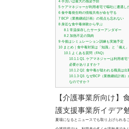
4
手洗いは最大の感染予防
o
5
ケアマネジャーが利用者宅で嘔吐に遭遇し
6
食中毒発生時の情報共有が命を守る
k
7
BCP（業務継続計画）の視点も忘れない
8
身近な食中毒体験から学ぶ
8.1
常温保存したサーターアンダギー
8.2
加熱不足の鶏肉
9
今後はシミュレーション訓練も実施予定
10
まとめ｜食中毒対策は「知識」と「備え」
10.1
よくある質問（FAQ）
10.1.1
Q1. ケアマネジャーは利用者
必要がありますか？
10.1.2
Q2. 食中毒が疑われる職員は
10.1.3
Q3. なぜBCP（業務継続計画
なのですか？
【介護事業所向け】食
護支援事業所イデア
夏場になるとニュースでも取り上げられる
介護現場では、利用者の多くが高齢者であ