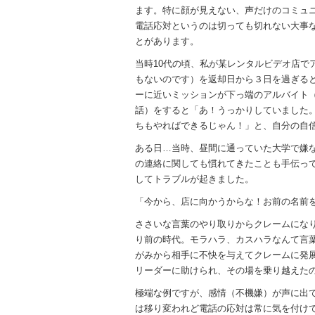
o
ます。特に顔が見えない、声だけのコミュ
k
電話応対というのは切っても切れない大事
とがあります。
当時10代の頃、私が某レンタルビデオ店で
もないのです）を返却日から３日を過ぎる
ーに近いミッションが下っ端のアルバイト
話）をすると「あ！うっかりしていました
ちもやればできるじゃん！」と、自分の自
ある日…当時、昼間に通っていた大学で嫌
の連絡に関しても慣れてきたことも手伝っ
してトラブルが起きました。
「今から、店に向かうからな！お前の名前
ささいな言葉のやり取りからクレームにな
り前の時代。モラハラ、カスハラなんて言
がみから相手に不快を与えてクレームに発
リーダーに助けられ、その場を乗り越えた
極端な例ですが、感情（不機嫌）が声に出
は移り変われど電話の応対は常に気を付け