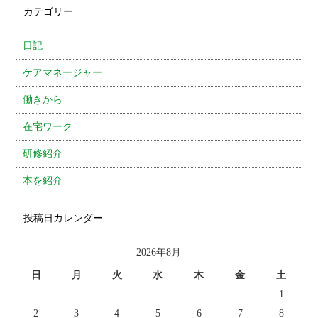
カテゴリー
日記
ケアマネージャー
働きから
在宅ワーク
研修紹介
本を紹介
投稿日カレンダー
2026年8月
日
月
火
水
木
金
土
1
2
3
4
5
6
7
8