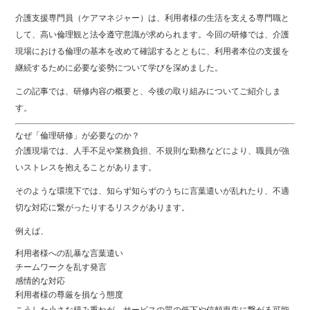
介護支援専門員（ケアマネジャー）は、利用者様の生活を支える専門職と
して、高い倫理観と法令遵守意識が求められます。今回の研修では、介護
現場における倫理の基本を改めて確認するとともに、利用者本位の支援を
継続するために必要な姿勢について学びを深めました。
この記事では、研修内容の概要と、今後の取り組みについてご紹介しま
す。
なぜ「倫理研修」が必要なのか？
介護現場では、人手不足や業務負担、不規則な勤務などにより、職員が強
いストレスを抱えることがあります。
そのような環境下では、知らず知らずのうちに言葉遣いが乱れたり、不適
切な対応に繋がったりするリスクがあります。
例えば、
利用者様への乱暴な言葉遣い
チームワークを乱す発言
感情的な対応
利用者様の尊厳を損なう態度
こうした小さな積み重ねが、サービスの質の低下や信頼喪失に繋がる可能