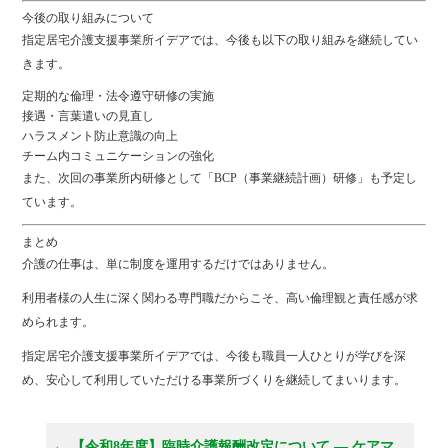
今後の取り組みについて
指定居宅介護支援事業所イデアでは、今後も以下の取り組みを継続してい
きます。
定期的な倫理・法令遵守研修の実施
接遇・言葉遣いの見直し
ハラスメント防止意識の向上
チーム内コミュニケーションの強化
また、次回の事業所内研修として「BCP（事業継続計画）研修」も予定し
ています。
まとめ
介護の仕事は、単に制度を運用するだけではありません。
利用者様の人生に深く関わる専門職だからこそ、高い倫理観と責任感が求
められます。
指定居宅介護支援事業所イデアでは、今後も職員一人ひとりが学びを深
め、安心して利用していただける事業所づくりを継続してまいります。
←
【令和8年度】臨時介護報酬改定について ― ケアマ