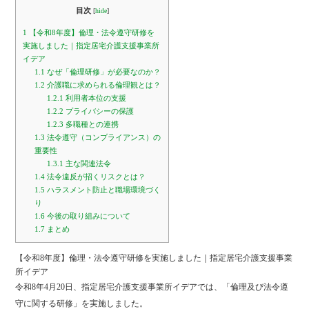
bo
tte
目次
[
hide
]
ok
r
1
【令和8年度】倫理・法令遵守研修を
実施しました｜指定居宅介護支援事業所
イデア
1.1
なぜ「倫理研修」が必要なのか？
1.2
介護職に求められる倫理観とは？
1.2.1
利用者本位の支援
1.2.2
プライバシーの保護
1.2.3
多職種との連携
1.3
法令遵守（コンプライアンス）の
重要性
1.3.1
主な関連法令
1.4
法令違反が招くリスクとは？
1.5
ハラスメント防止と職場環境づく
り
1.6
今後の取り組みについて
1.7
まとめ
【令和8年度】倫理・法令遵守研修を実施しました｜指定居宅介護支援事業
所イデア
令和8年4月20日、指定居宅介護支援事業所イデアでは、「倫理及び法令遵
守に関する研修」を実施しました。