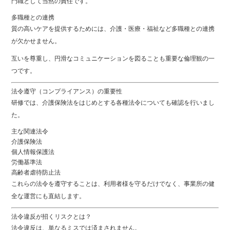
門職として当然の責任です。
多職種との連携
質の高いケアを提供するためには、介護・医療・福祉など多職種との連携
が欠かせません。
互いを尊重し、円滑なコミュニケーションを図ることも重要な倫理観の一
つです。
法令遵守（コンプライアンス）の重要性
研修では、介護保険法をはじめとする各種法令についても確認を行いまし
た。
主な関連法令
介護保険法
個人情報保護法
労働基準法
高齢者虐待防止法
これらの法令を遵守することは、利用者様を守るだけでなく、事業所の健
全な運営にも直結します。
法令違反が招くリスクとは？
法令違反は、単なるミスでは済まされません。