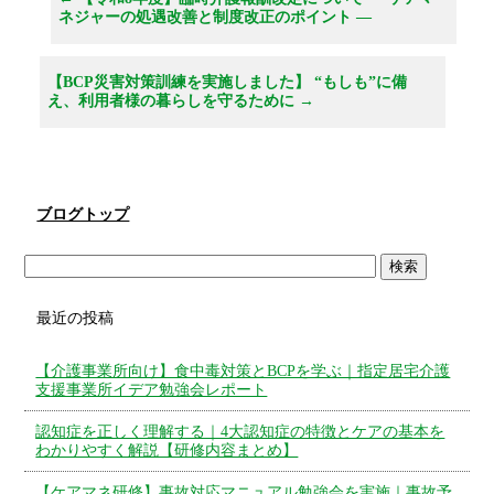
ネジャーの処遇改善と制度改正のポイント ―
【BCP災害対策訓練を実施しました】 “もしも”に備
え、利用者様の暮らしを守るために
→
ブログトップ
最近の投稿
【介護事業所向け】食中毒対策とBCPを学ぶ｜指定居宅介護
支援事業所イデア勉強会レポート
認知症を正しく理解する｜4大認知症の特徴とケアの基本を
わかりやすく解説【研修内容まとめ】
【ケアマネ研修】事故対応マニュアル勉強会を実施｜事故予